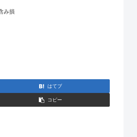
含み損
はてブ
コピー