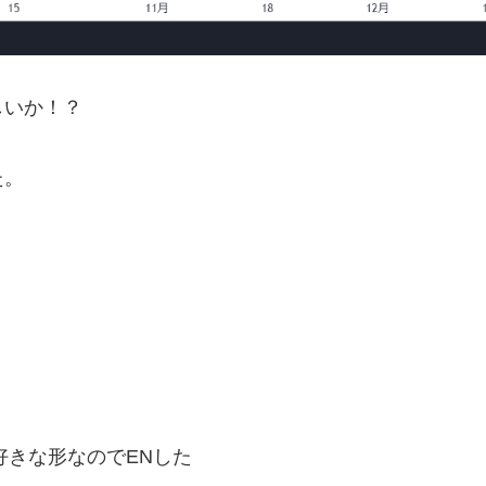
しいか！？
た。
好きな形なのでENした