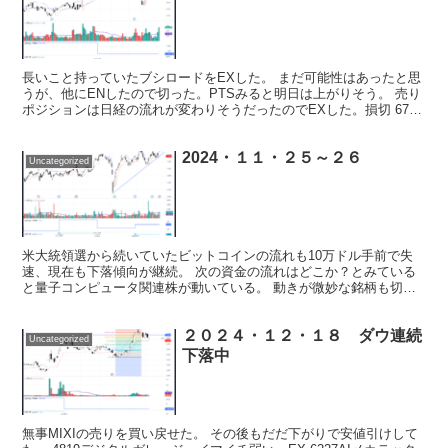
長いこと持っていたブシロードをEXした。 まだ可能性はあったと思
うが、他にENしたので切った。PTSみると明日は上がりそう。 売り
ポジションは日経の流れが変わりそうだったのでEXした。損切 6702
富士通もLC。 量子コンピュータ関連に流れ...
2024・１１・２５～２６
Uncategorized
米大統領選から続いていたビットコインの流れも10万ドル手前で失
速、現在も下落傾向が継続。 次の資金の流れはどこか？とみている
と量子コンピュータ関連株が動いている。 動きが微妙な銘柄も切っ
て乗り換えた。 2432はEX 42501、819も上...
２０２４・１２・１８ ダウ連続
Uncategorized
下落中
無事MIXIの売りを買い戻せた。 その後もだだ下がりで安値引けして