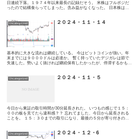
日連続下落。１９７４年以来最長の記録だそう。 米株はフルポジだ
ったので結構食らってしまった。含み益がなくなった。 日本株は２
４３２ディーエヌエーでアクセルベタふみ状態だったが慌て...
２０２４・１１・１４
Uncategorized
基本的に大きな流れは継続している。 今はビットコインが強い。年
末までには９０００ドルは必達か。 暫く持っていたデジガレは節で
失速した。勢いよく抜ければ継続保有したかったが、停滞するかもし
れないのでEXした。 また高値を抜いてきたらENするか...
２０２４・１１・５
Uncategorized
今日から東証の取引時間が30分延長された。 いつもの感じで１５：
００の板を見てたら違和感？？ 忘れてました、今日から延長される
ことを。 １５：３０までの取引になり、最後の５分が寄り付きの様
に板寄せになっていた。 その後のPTSなどもも３０分...
２０２４・１２・6
Uncategorized